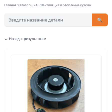
Главная
/
Каталог
/
ЛиАЗ
/
Вентиляция и отопление кузова
🔍
+7 (473) 222-51-33
avtob
← Назад к результатам
Позвонит