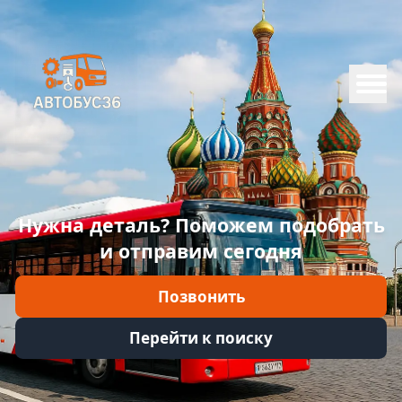
Меню
Главная
Каталог
Марки
Нужна деталь? Поможем подобрать
Информация
и отправим сегодня
Отзывы
Позвонить
Войти
Перейти к поиску