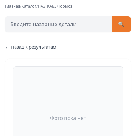
Главная
/
Каталог
/
ПАЗ, КАВЗ
/
Тормоз
🔍
+7 (473) 222-51-33
avtob
← Назад к результатам
Позвонит
Фото пока нет