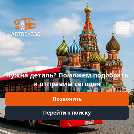
Меню
Главная
Каталог
Марки
Нужна деталь? Поможем подобрать
Информация
и отправим сегодня
Отзывы
Позвонить
Войти
Перейти к поиску