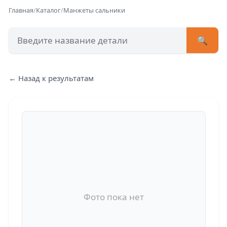
Главная
/
Каталог
/
Манжеты сальники
🔍
+7 (473) 222-51-33
avtob
← Назад к результатам
Позвонит
Фото пока нет