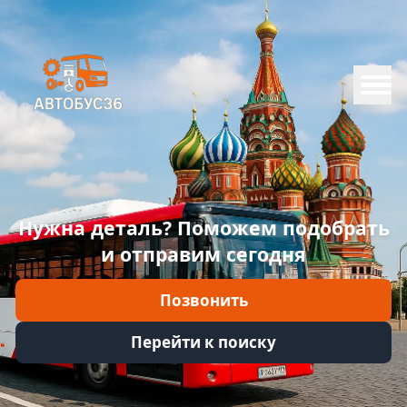
Меню
Главная
Каталог
Марки
Нужна деталь? Поможем подобрать
Информация
и отправим сегодня
Отзывы
Позвонить
Войти
Перейти к поиску