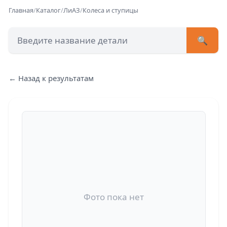
Главная
/
Каталог
/
ЛиАЗ
/
Колеса и ступицы
🔍
+7 (473) 222-51-33
avtob
← Назад к результатам
Позвонит
Фото пока нет