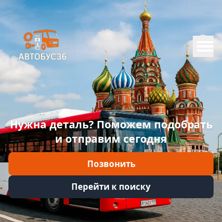
Меню
Главная
Каталог
Марки
Нужна деталь? Поможем подобрать
Информация
и отправим сегодня
Отзывы
Позвонить
Войти
Перейти к поиску