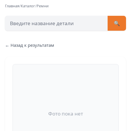
Главная
/
Каталог
/
Ремни
🔍
+7 (473) 222-51-33
avtob
← Назад к результатам
Позвонит
Фото пока нет