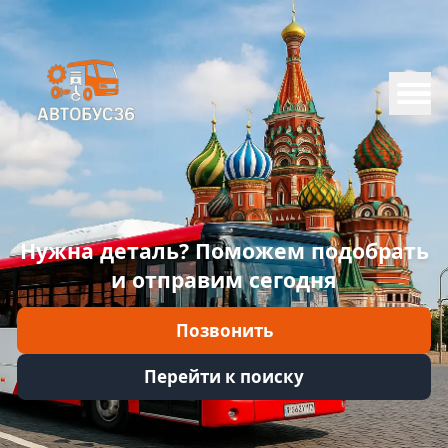
Меню
Главная
Каталог
Марки
Нужна деталь? Поможем подобрать
Информация
и отправим сегодня
Отзывы
Позвонить
Войти
Перейти к поиску