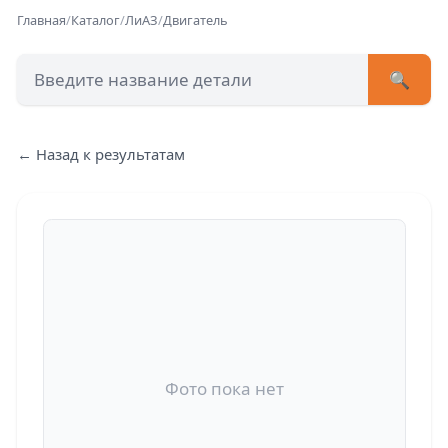
Главная
/
Каталог
/
ЛиАЗ
/
Двигатель
🔍
+7 (473) 222-51-33
avtob
← Назад к результатам
Позвонит
Фото пока нет