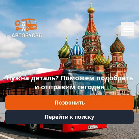
Меню
Главная
Каталог
Марки
Нужна деталь? Поможем подобрать
Информация
и отправим сегодня
Отзывы
Позвонить
Войти
Перейти к поиску