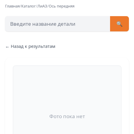
Главная
/
Каталог
/
ЛиАЗ
/
Ось передняя
🔍
+7 (473) 222-51-33
avtob
← Назад к результатам
Позвонит
Фото пока нет