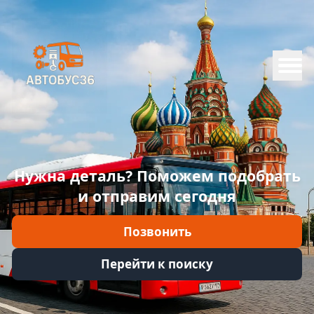
Меню
Главная
Каталог
Марки
Нужна деталь? Поможем подобрать
Информация
и отправим сегодня
Отзывы
Позвонить
Войти
Перейти к поиску