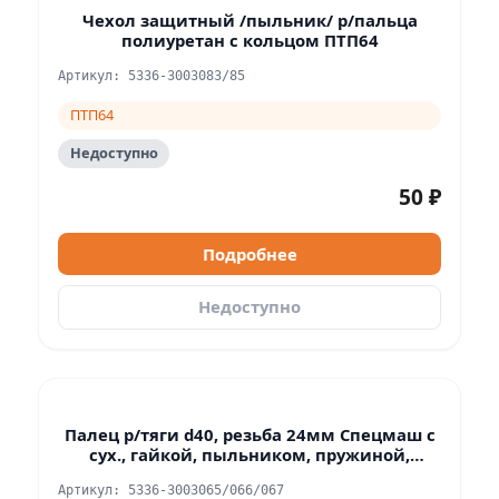
Чехол защитный /пыльник/ р/пальца
полиуретан с кольцом ПТП64
Артикул: 5336-3003083/85
ПТП64
Недоступно
50 ₽
Подробнее
Недоступно
Палец р/тяги d40, резьба 24мм Спецмаш с
сух., гайкой, пыльником, пружиной,
кольцом
Артикул: 5336-3003065/066/067