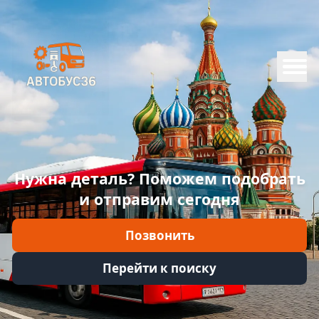
Меню
Главная
Каталог
Марки
Нужна деталь? Поможем подобрать
Информация
и отправим сегодня
Отзывы
Позвонить
Войти
Перейти к поиску