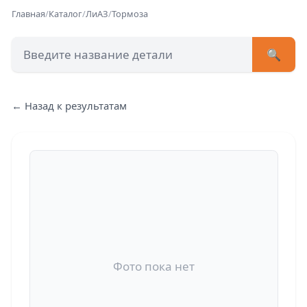
Главная
/
Каталог
/
ЛиАЗ
/
Тормоза
🔍
+7 (473) 222-51-33
avtob
← Назад к результатам
Позвонит
Фото пока нет