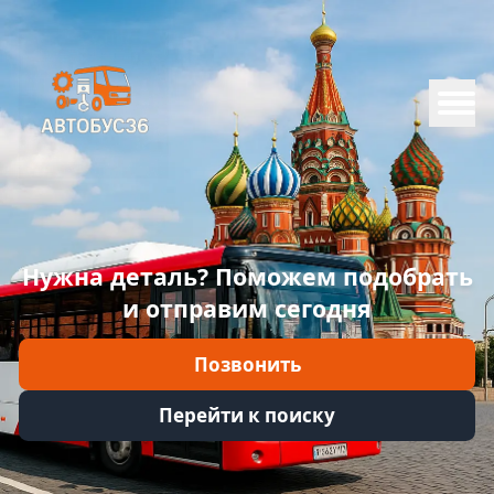
Меню
Главная
Каталог
Марки
Нужна деталь? Поможем подобрать
Информация
и отправим сегодня
Отзывы
Позвонить
Войти
Перейти к поиску