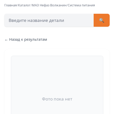
Главная
/
Каталог
/
МАЗ Нефаз Волжанин
/
Система питания
🔍
+7 (473) 222-51-33
avtob
← Назад к результатам
Позвонит
Фото пока нет