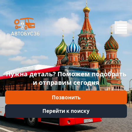
Меню
Главная
Каталог
Марки
Нужна деталь? Поможем подобрать
Информация
и отправим сегодня
Отзывы
Позвонить
Войти
Перейти к поиску