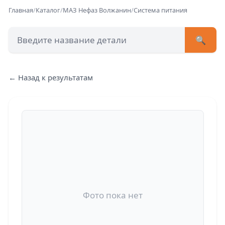
Главная
/
Каталог
/
МАЗ Нефаз Волжанин
/
Система питания
🔍
+7 (473) 222-51-33
avtob
← Назад к результатам
Позвонит
Фото пока нет