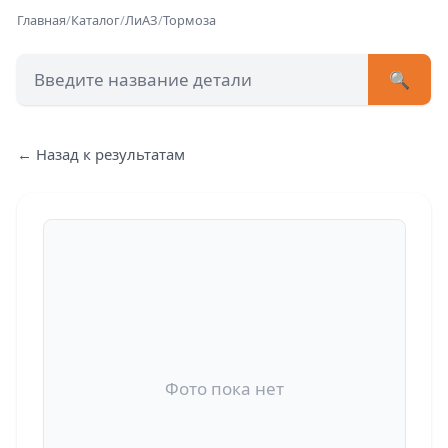
Главная
/
Каталог
/
ЛиАЗ
/
Тормоза
🔍
+7 (473) 222-51-33
avtob
← Назад к результатам
Позвонит
Фото пока нет