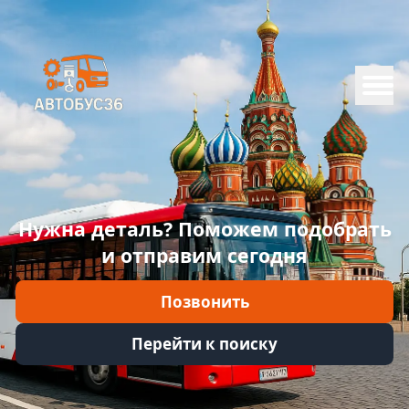
Меню
Главная
Каталог
Марки
Нужна деталь? Поможем подобрать
Информация
и отправим сегодня
Отзывы
Позвонить
Войти
Перейти к поиску