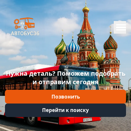
Меню
Главная
Каталог
Марки
Нужна деталь? Поможем подобрать
Информация
и отправим сегодня
Отзывы
Позвонить
Войти
Перейти к поиску