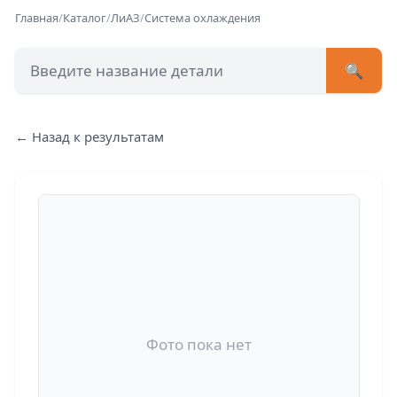
Главная
/
Каталог
/
ЛиАЗ
/
Система охлаждения
🔍
+7 (473) 222-51-33
avtob
← Назад к результатам
Позвонит
Фото пока нет