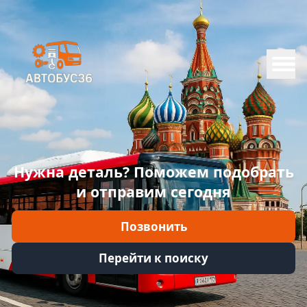
Меню
Главная
Каталог
Марки
Нужна деталь? Поможем подобрать
Информация
и отправим сегодня
Отзывы
Позвонить
Войти
Перейти к поиску