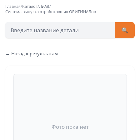
Главная
/
Каталог
/
ЛиАЗ
/
Система выпуска отработавших ОРИГИНАЛов
🔍
+7 (473) 222-51-33
avtob
Позвонит
← Назад к результатам
Фото пока нет