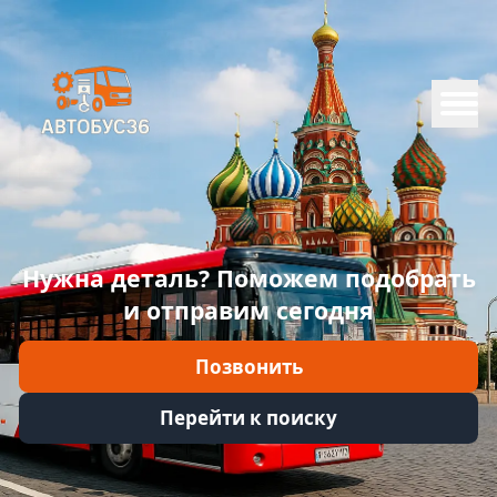
Меню
Главная
Каталог
Марки
Нужна деталь? Поможем подобрать
Информация
и отправим сегодня
Отзывы
Позвонить
Войти
Перейти к поиску