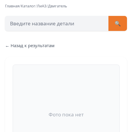
Главная
/
Каталог
/
ЛиАЗ
/
Двигатель
🔍
+7 (473) 222-51-33
avtob
← Назад к результатам
Позвонит
Фото пока нет