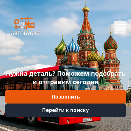
Меню
Главная
Каталог
Марки
Нужна деталь? Поможем подобрать
Информация
и отправим сегодня
Отзывы
Позвонить
Войти
Перейти к поиску