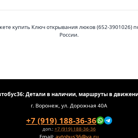
жете купить Ключ открывания люков (652-3901026) по
России.
втобус36: Детали в наличии, маршруты в движени
г. Воронеж, ул. Дорожная 40А
+7 (919) 188-36-36
доп.:
+7 (919) 188-36-36
Email:
avtobus36@ya.ru