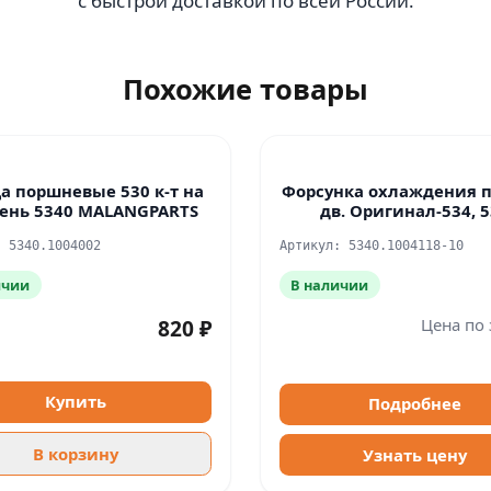
с быстрой доставкой по всей России.
Похожие товары
а поршневые 530 к-т на
Форсунка охлаждения 
ень 5340 MALANGPARTS
дв. Оригинал-534, 
: 5340.1004002
Артикул: 5340.1004118-10
ичии
В наличии
Цена по 
820 ₽
Купить
Подробнее
В корзину
Узнать цену