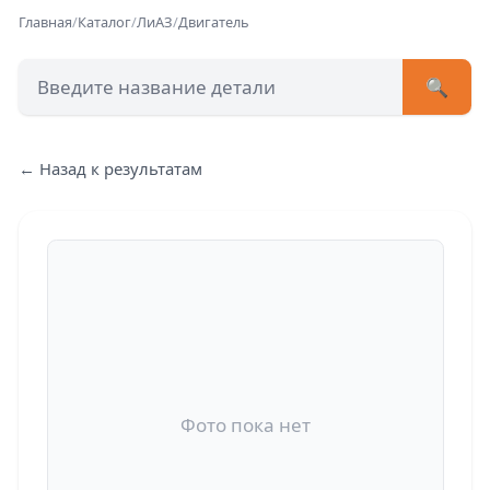
Главная
/
Каталог
/
ЛиАЗ
/
Двигатель
🔍
+7 (473) 222-51-33
avtob
← Назад к результатам
Позвонит
Фото пока нет