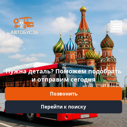
Меню
Главная
Каталог
Марки
Нужна деталь? Поможем подобрать
Информация
и отправим сегодня
Отзывы
Позвонить
Войти
Перейти к поиску