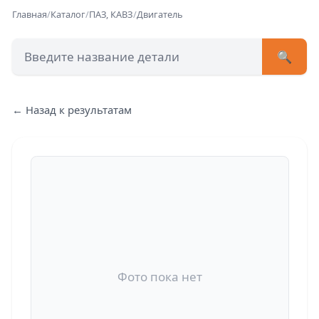
Главная
/
Каталог
/
ПАЗ, КАВЗ
/
Двигатель
🔍
+7 (473) 222-51-33
avtob
← Назад к результатам
Позвонит
Фото пока нет