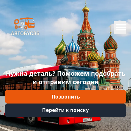
Меню
Главная
Каталог
Марки
Нужна деталь? Поможем подобрать
Информация
и отправим сегодня
Отзывы
Позвонить
Войти
Перейти к поиску