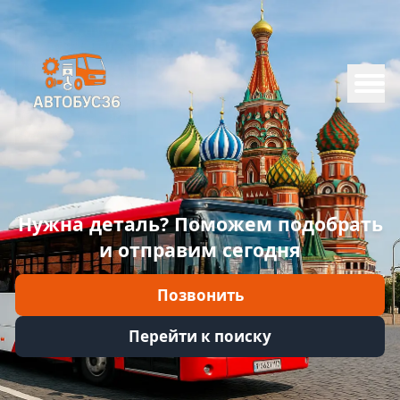
Меню
Главная
Каталог
Марки
Нужна деталь? Поможем подобрать
Информация
и отправим сегодня
Отзывы
Позвонить
Войти
Перейти к поиску