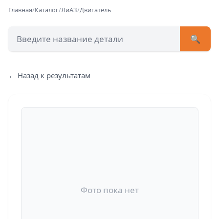
Главная
/
Каталог
/
ЛиАЗ
/
Двигатель
🔍
+7 (473) 222-51-33
avtob
← Назад к результатам
Позвонит
Фото пока нет