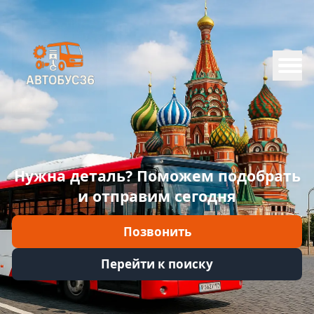
Меню
Главная
Каталог
Марки
Нужна деталь? Поможем подобрать
Информация
и отправим сегодня
Отзывы
Позвонить
Войти
Перейти к поиску