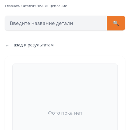
Главная
/
Каталог
/
ЛиАЗ
/
Сцепление
🔍
+7 (473) 222-51-33
avtob
← Назад к результатам
Позвонит
Фото пока нет