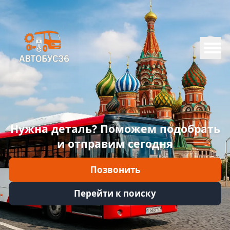
Меню
Главная
Каталог
Марки
Нужна деталь? Поможем подобрать
Информация
и отправим сегодня
Отзывы
Позвонить
Войти
Перейти к поиску