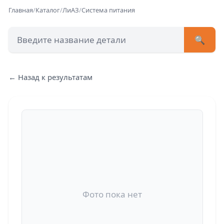
Главная
/
Каталог
/
ЛиАЗ
/
Система питания
🔍
+7 (473) 222-51-33
avtob
← Назад к результатам
Позвонит
Фото пока нет