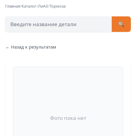
Главная
/
Каталог
/
ЛиАЗ
/
Тормоза
🔍
+7 (473) 222-51-33
avtob
← Назад к результатам
Позвонит
Фото пока нет