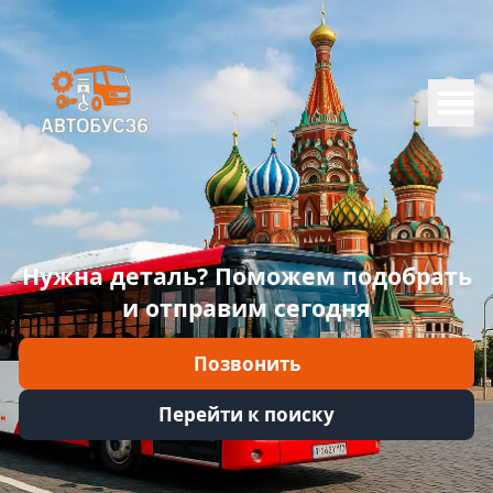
Меню
Главная
Каталог
Марки
Нужна деталь? Поможем подобрать
Информация
и отправим сегодня
Отзывы
Позвонить
Войти
Перейти к поиску