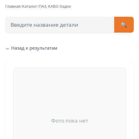
Главная
/
Каталог
/
ПАЗ, КАВЗ
/
Задок
🔍
+7 (473) 222-51-33
avtob
← Назад к результатам
Позвонит
Фото пока нет