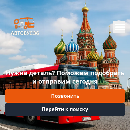
Меню
Главная
Каталог
Марки
Нужна деталь? Поможем подобрать
Информация
и отправим сегодня
Отзывы
Позвонить
Войти
Перейти к поиску