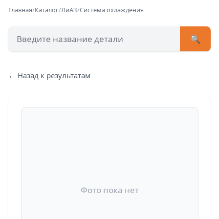
Главная
/
Каталог
/
ЛиАЗ
/
Система охлаждения
🔍
+7 (473) 222-51-33
avtob
← Назад к результатам
Позвонит
Фото пока нет