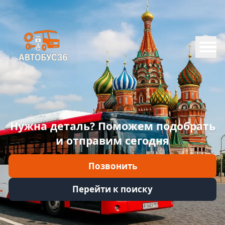
Меню
Главная
Каталог
Марки
Нужна деталь? Поможем подобрать
Информация
и отправим сегодня
Отзывы
Позвонить
Войти
Перейти к поиску