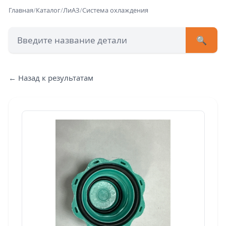
Главная
/
Каталог
/
ЛиАЗ
/
Система охлаждения
🔍
+7 (473) 222-51-33
avtob
← Назад к результатам
Позвонит