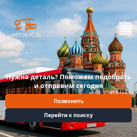
Меню
Главная
Каталог
Марки
Нужна деталь? Поможем подобрать
Информация
и отправим сегодня
Отзывы
Позвонить
Войти
Перейти к поиску