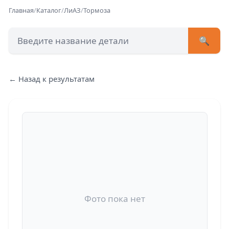
Главная
/
Каталог
/
ЛиАЗ
/
Тормоза
🔍
+7 (473) 222-51-33
avtob
← Назад к результатам
Позвонит
Фото пока нет