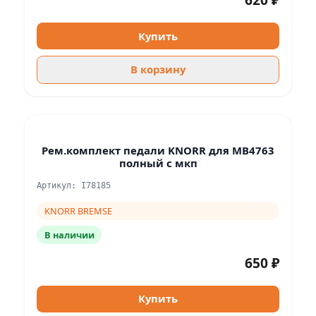
620 ₽
Купить
В корзину
Рем.комплект педали KNORR для MB4763
полный с мкп
Артикул: I78185
KNORR BREMSE
В наличии
650 ₽
Купить