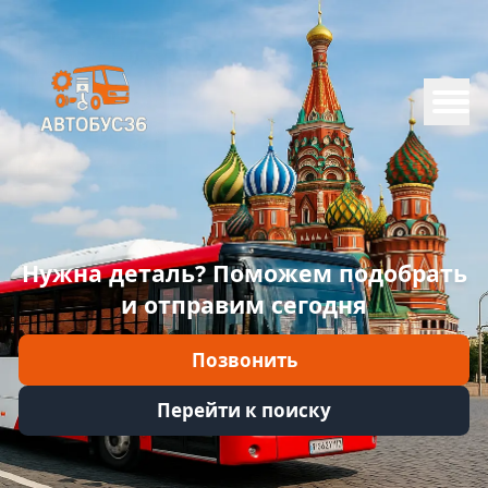
Меню
Главная
Каталог
Марки
Нужна деталь? Поможем подобрать
Информация
и отправим сегодня
Отзывы
Позвонить
Войти
Перейти к поиску