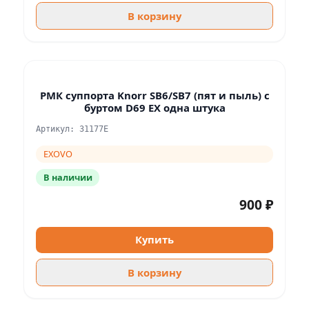
В корзину
РМК суппорта Knorr SB6/SB7 (пят и пыль) с
буртом D69 EX одна штука
Артикул: 31177E
EXOVO
В наличии
900 ₽
Купить
В корзину