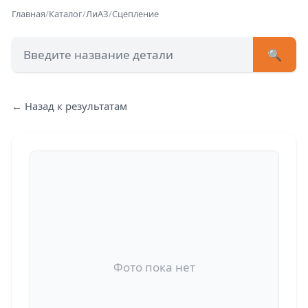
Главная
/
Каталог
/
ЛиАЗ
/
Сцепление
🔍
+7 (473) 222-51-33
avtob
← Назад к результатам
Позвонит
Фото пока нет