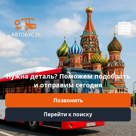
Меню
Главная
Каталог
Марки
Нужна деталь? Поможем подобрать
Информация
и отправим сегодня
Отзывы
Позвонить
Войти
Перейти к поиску