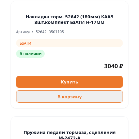
Накладка торм. 52642 (180мм) КААЗ
8шт.комплект БзАТИ H-17мм
Артикул: 52642-3501105
БзАТИ
В наличии
3040 ₽
Купить
В корзину
Пружина педали тормоза, сцепления
М-2472-А