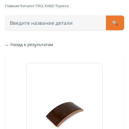
Главная
/
Каталог
/
ПАЗ, КАВЗ
/
Тормоз
🔍
+7 (473) 222-51-33
avtob
← Назад к результатам
Позвонит