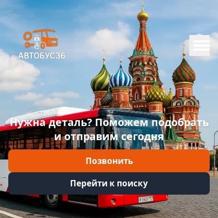
Меню
Главная
Каталог
Марки
Нужна деталь? Поможем подобрать
Информация
и отправим сегодня
Отзывы
Позвонить
Войти
Перейти к поиску