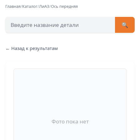
Главная
/
Каталог
/
ЛиАЗ
/
Ось передняя
🔍
+7 (473) 222-51-33
avtob
← Назад к результатам
Позвонит
Фото пока нет