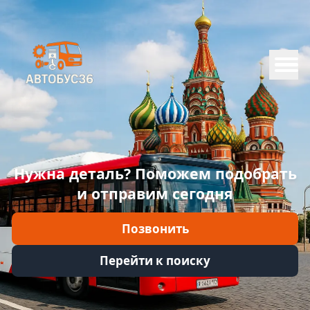
Меню
Главная
Каталог
Марки
Нужна деталь? Поможем подобрать
Информация
и отправим сегодня
Отзывы
Позвонить
Войти
Перейти к поиску