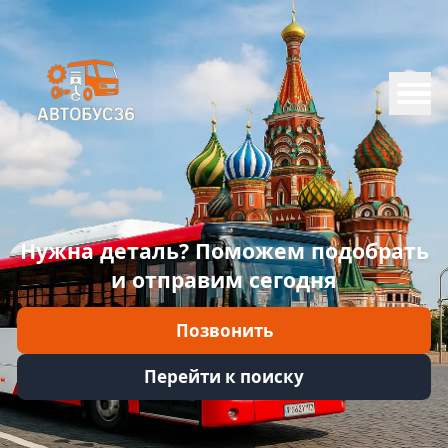
Меню
Главная
Каталог
Марки
Нужна деталь? Поможем подобрать
Информация
и отправим сегодня
Отзывы
Позвонить
Войти
Перейти к поиску