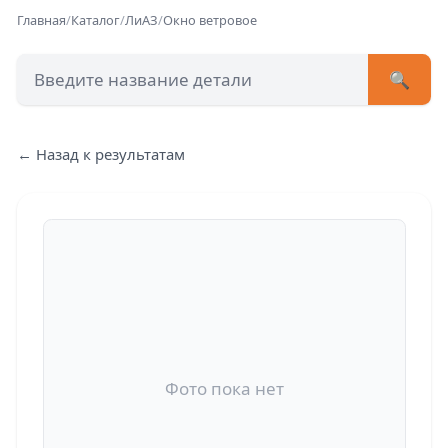
Главная
/
Каталог
/
ЛиАЗ
/
Окно ветровое
🔍
+7 (473) 222-51-33
avtob
← Назад к результатам
Позвонит
Фото пока нет