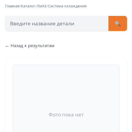
Главная
/
Каталог
/
ЛиАЗ
/
Система охлаждения
🔍
+7 (473) 222-51-33
avtob
← Назад к результатам
Позвонит
Фото пока нет