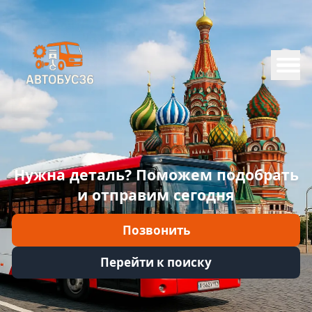
Меню
Главная
Каталог
Марки
Нужна деталь? Поможем подобрать
Информация
и отправим сегодня
Отзывы
Позвонить
Войти
Перейти к поиску