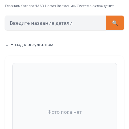
Главная
/
Каталог
/
МАЗ Нефаз Волжанин
/
Система охлаждения
🔍
+7 (473) 222-51-33
avtob
← Назад к результатам
Позвонит
Фото пока нет