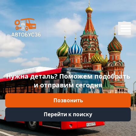
Меню
Главная
Каталог
Марки
Нужна деталь? Поможем подобрать
Информация
и отправим сегодня
Отзывы
Позвонить
Войти
Перейти к поиску