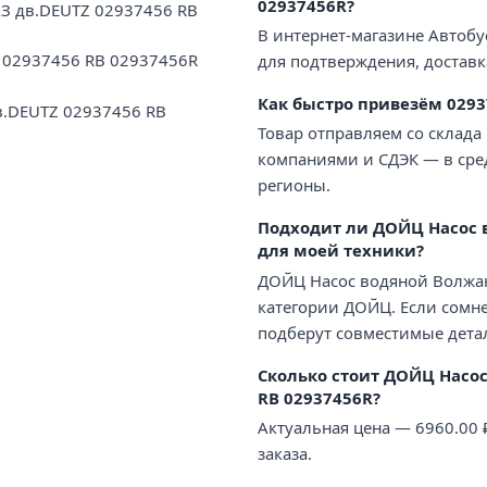
02937456R?
З дв.DEUTZ 02937456 RB
В интернет-магазине Автобу
 02937456 RB 02937456R
для подтверждения, доставк
Как быстро привезём 0293
в.DEUTZ 02937456 RB
Товар отправляем со склада
компаниями и СДЭК — в сред
регионы.
Подходит ли ДОЙЦ Насос 
для моей техники?
ДОЙЦ Насос водяной Волжан
категории ДОЙЦ. Если сомн
подберут совместимые дета
Сколько стоит ДОЙЦ Насос
RB 02937456R?
Актуальная цена — 6960.00
заказа.