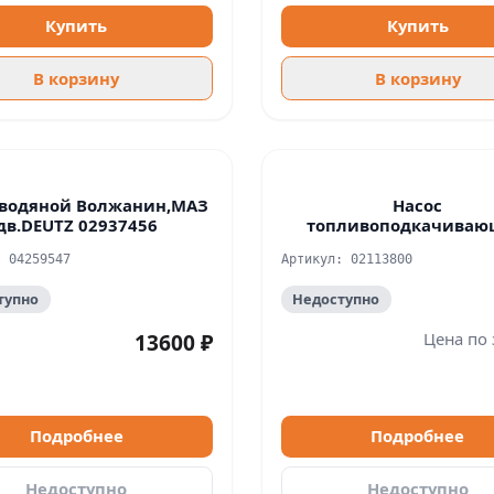
Купить
Купить
В корзину
В корзину
 водяной Волжанин,МАЗ
Насос
дв.DEUTZ 02937456
топливоподкачива
Волжанин дв. Дойц Cu
: 04259547
Артикул: 02113800
тупно
Недоступно
Цена по 
13600 ₽
Подробнее
Подробнее
Недоступно
Недоступно