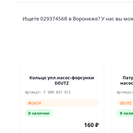
Ищете 02937456R в Воронеже? У нас вы мож
Кольцо упл.насос-форсунки
Патр
DEUTZ
насо
Артикул: F 00H N37 072
Артикул
BOSCH
DEUTZ
В наличии
В нал
160 ₽