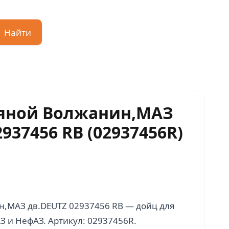
Найти
дяной Волжанин,МАЗ
937456 RB (02937456R)
н,МАЗ дв.DEUTZ 02937456 RB — дойц для
З и НефАЗ. Артикул: 02937456R.