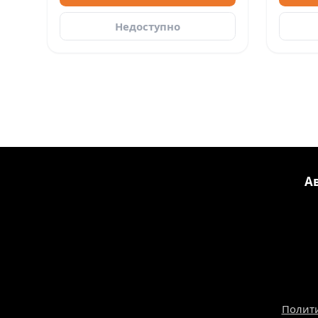
Недоступно
А
Полит