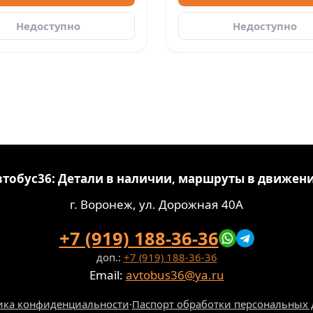
Недоступно
Недоступно
втобус36: Детали в наличии, маршруты в движени
г. Воронеж, ул. Дорожная 40А
+7 (919) 188-36-36
доп.:
+7 (919) 188-36-36
Email:
avtobus36@ya.ru
ика конфиденциальности
·
Паспорт обработки персональных