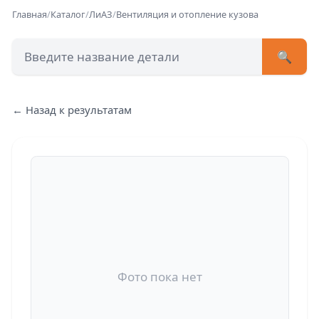
Главная
/
Каталог
/
ЛиАЗ
/
Вентиляция и отопление кузова
🔍
+7 (473) 222-51-33
avtob
← Назад к результатам
Позвонит
Фото пока нет