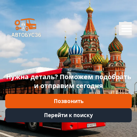
Меню
Главная
Каталог
Марки
Нужна деталь? Поможем подобрать
Информация
и отправим сегодня
Отзывы
Позвонить
Войти
Перейти к поиску