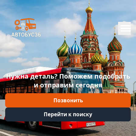
Меню
Главная
Каталог
Марки
Нужна деталь? Поможем подобрать
Информация
и отправим сегодня
Отзывы
Позвонить
Войти
Перейти к поиску