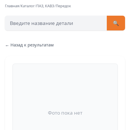
Главная
/
Каталог
/
ПАЗ, КАВЗ
/
Передок
🔍
+7 (473) 222-51-33
avtob
← Назад к результатам
Позвонит
Фото пока нет