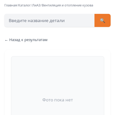
Главная
/
Каталог
/
ЛиАЗ
/
Вентиляция и отопление кузова
🔍
+7 (473) 222-51-33
avtob
← Назад к результатам
Позвонит
Фото пока нет