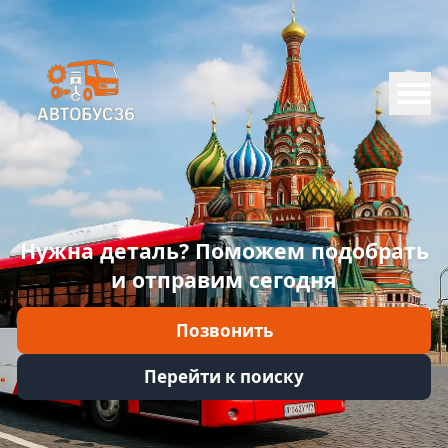
Меню
Главная
Каталог
Марки
Нужна деталь? Поможем подобрать
Информация
и отправим сегодня
Отзывы
Позвонить
Войти
Перейти к поиску