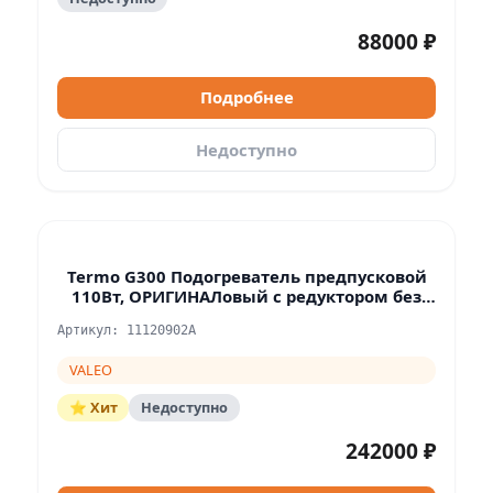
88000 ₽
Подробнее
Недоступно
Termo G300 Подогреватель предпусковой
110Вт, ОРИГИНАЛовый с редуктором без
насоса 11116413A, 11122417B
Артикул: 11120902A
VALEO
⭐ Хит
Недоступно
242000 ₽