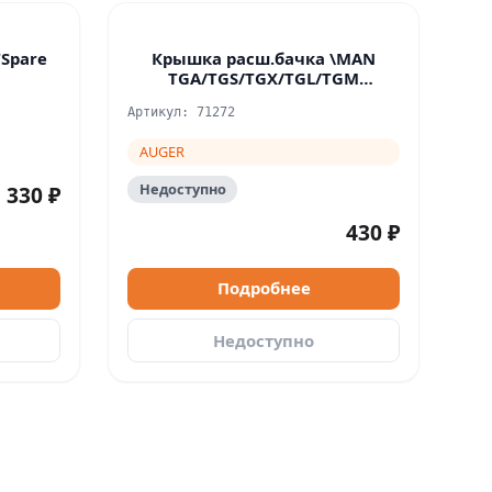
Spare
Крышка расш.бачка \MAN
TGA/TGS/TGX/TGL/TGM
подходит на наш
Артикул: 71272
AUGER
Недоступно
330 ₽
430 ₽
Подробнее
Недоступно