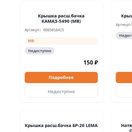
Крышка расш.бачка
Кры
КАМАЗ-5490 (МВ)
Артикул
Артикул: 0005016415
Недос
MB
Недоступно
150 ₽
Подробнее
Недоступно
Крышка расш.бачка БР-20 LEMA
Натя
O