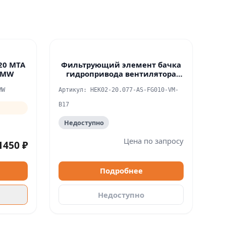
20 МТА
Фильтрующий элемент бачка
2MW
гидропривода вентилятора
IKRON
MW
Артикул: HEK02-20.077-AS-FG010-VM-
B17
Недоступно
Цена по запросу
1450 ₽
Подробнее
Недоступно