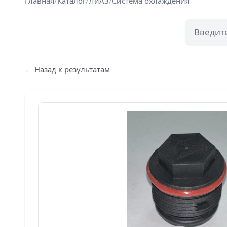
Главная
/
Каталог
/
ЛиАЗ
/
Система охлаждения
← Назад к результатам