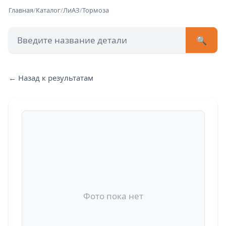
Главная
/
Каталог
/
ЛиАЗ
/
Тормоза
🔍
+7 (473) 222-51-33
avtob
← Назад к результатам
Позвонит
Фото пока нет