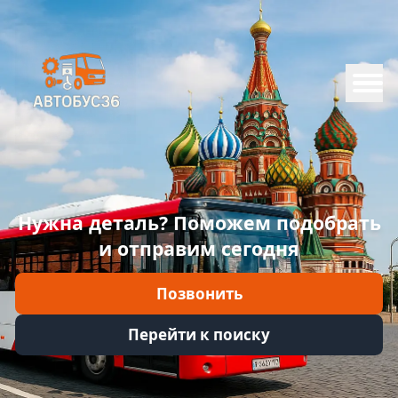
Меню
Главная
Каталог
Марки
Нужна деталь? Поможем подобрать
Информация
и отправим сегодня
Отзывы
Позвонить
Войти
Перейти к поиску