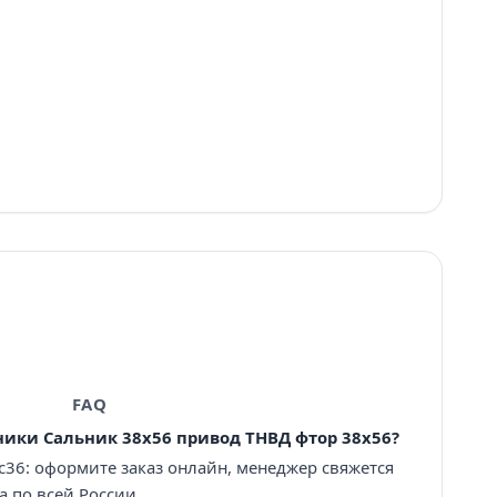
FAQ
ики Сальник 38х56 привод ТНВД фтор 38х56?
с36: оформите заказ онлайн, менеджер свяжется
а по всей России.