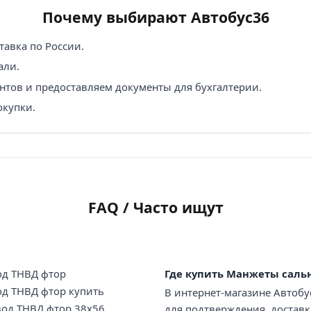
Почему выбирают Автобус36
авка по России.
али.
нтов и предоставляем документы для бухгалтерии.
окупки.
FAQ / Часто ищут
од ТНВД фтор
Где купить Манжеты сальн
д ТНВД фтор купить
В интернет-магазине Автобу
вод ТНВД фтор 38х56
для подтверждения, доставк