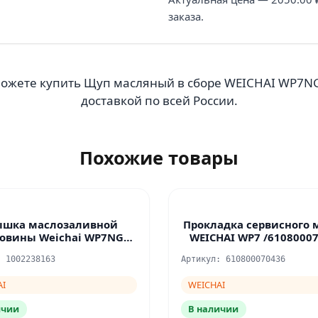
заказа.
можете купить Щуп масляный в сборе WEICHAI WP7NG 
доставкой по всей России.
Похожие товары
ышка маслозаливной
Прокладка сервисного 
ловины Weichai WP7NG
WEICHAI WP7 /61080007
ЛиАЗ
: 1002238163
Артикул: 610800070436
AI
WEICHAI
ичии
В наличии