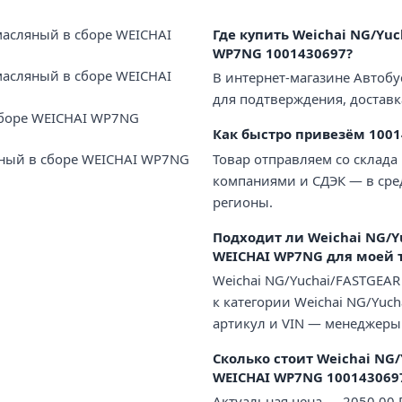
масляный в сборе WEICHAI
Где купить Weichai NG/Yu
WP7NG 1001430697?
масляный в сборе WEICHAI
В интернет-магазине Автобу
для подтверждения, доставк
сборе WEICHAI WP7NG
Как быстро привезём 1001
Товар отправляем со склада
яный в сборе WEICHAI WP7NG
компаниями и СДЭК — в сред
регионы.
Подходит ли Weichai NG/Y
WEICHAI WP7NG для моей 
Weichai NG/Yuchai/FASTGEA
к категории Weichai NG/Yuc
артикул и VIN — менеджеры
Сколько стоит Weichai NG
WEICHAI WP7NG 100143069
Актуальная цена — 2050.00