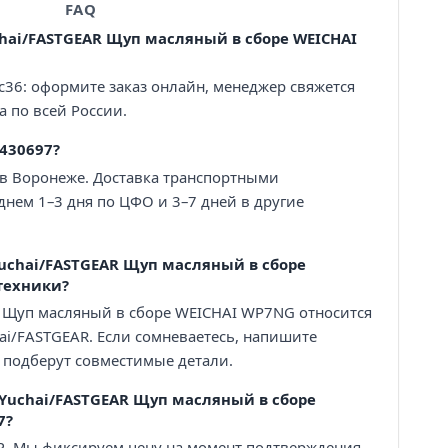
FAQ
chai/FASTGEAR Щуп масляный в сборе WEICHAI
с36: оформите заказ онлайн, менеджер свяжется
а по всей России.
430697?
 в Воронеже. Доставка транспортными
нем 1–3 дня по ЦФО и 3–7 дней в другие
uchai/FASTGEAR Щуп масляный в сборе
техники?
R Щуп масляный в сборе WEICHAI WP7NG относится
hai/FASTGEAR. Если сомневаетесь, напишите
 подберут совместимые детали.
/Yuchai/FASTGEAR Щуп масляный в сборе
7?
 ₽. Мы фиксируем цену на момент подтверждения