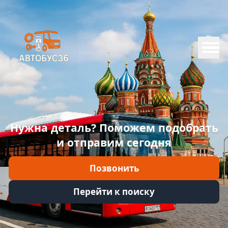
Меню
Главная
Каталог
Марки
Нужна деталь? Поможем подобрать
Информация
и отправим сегодня
Отзывы
Позвонить
Войти
Перейти к поиску