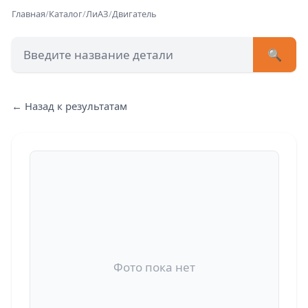
Главная
/
Каталог
/
ЛиАЗ
/
Двигатель
🔍
+7 (473) 222-51-33
avtob
← Назад к результатам
Позвонит
Фото пока нет