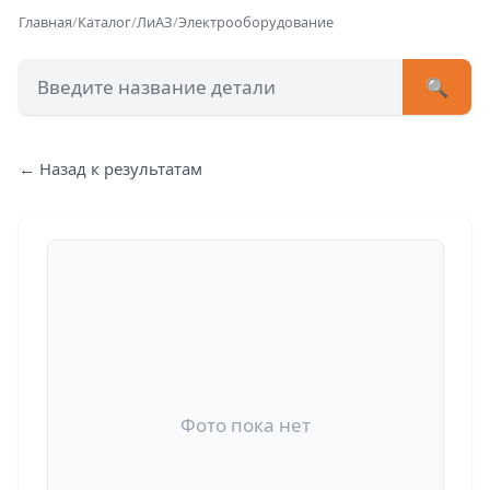
Главная
/
Каталог
/
ЛиАЗ
/
Электрооборудование
🔍
+7 (473) 222-51-33
avtob
← Назад к результатам
Позвонит
Фото пока нет