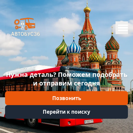
Меню
Главная
Каталог
Марки
Нужна деталь? Поможем подобрать
Информация
и отправим сегодня
Отзывы
Позвонить
Войти
Перейти к поиску