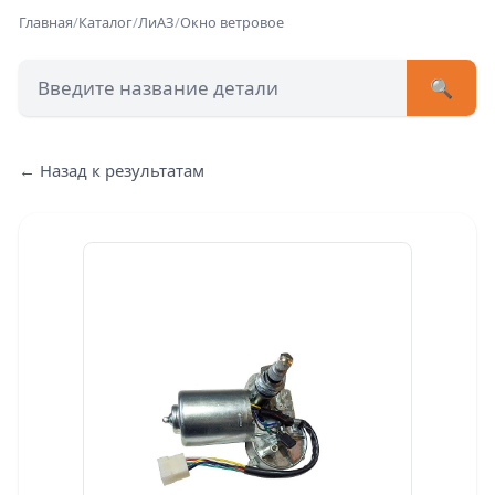
Главная
/
Каталог
/
ЛиАЗ
/
Окно ветровое
🔍
+7 (473) 222-51-33
avtob
← Назад к результатам
Позвонит