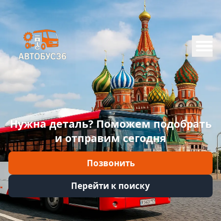
Меню
Главная
Каталог
Марки
Нужна деталь? Поможем подобрать
Информация
и отправим сегодня
Отзывы
Позвонить
Войти
Перейти к поиску