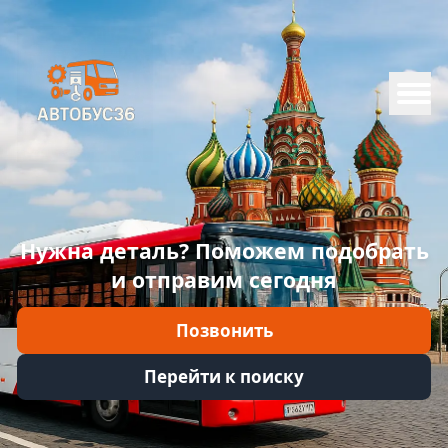
Меню
Главная
Каталог
Марки
Нужна деталь? Поможем подобрать
Информация
и отправим сегодня
Отзывы
Позвонить
Войти
Перейти к поиску