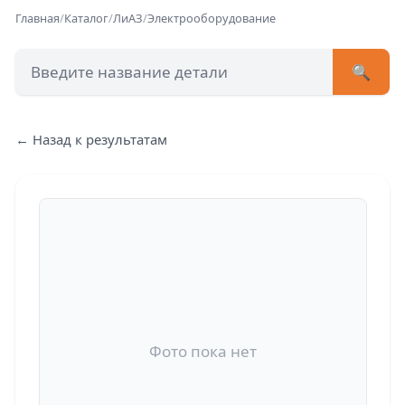
Главная
/
Каталог
/
ЛиАЗ
/
Электрооборудование
🔍
+7 (473) 222-51-33
avtob
← Назад к результатам
Позвонит
Фото пока нет