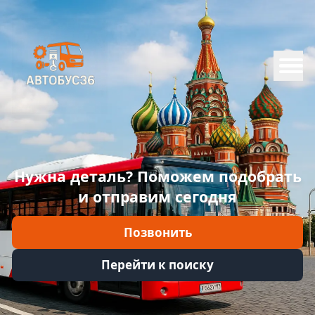
Меню
Главная
Каталог
Марки
Нужна деталь? Поможем подобрать
Информация
и отправим сегодня
Отзывы
Позвонить
Войти
Перейти к поиску