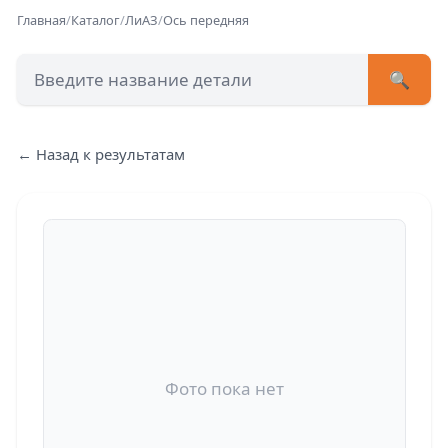
Главная
/
Каталог
/
ЛиАЗ
/
Ось передняя
🔍
+7 (473) 222-51-33
avtob
← Назад к результатам
Позвонит
Фото пока нет