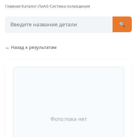
Главная
/
Каталог
/
ЛиАЗ
/
Система охлаждения
🔍
+7 (473) 222-51-33
avtob
← Назад к результатам
Позвонит
Фото пока нет