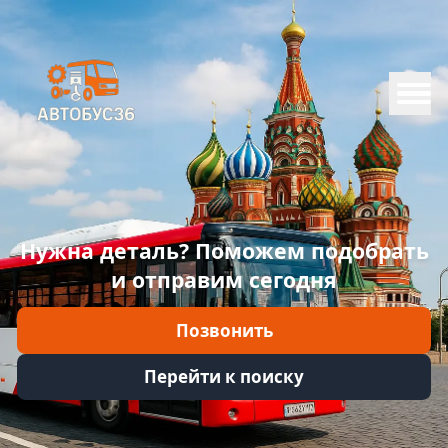
Меню
Главная
Каталог
Марки
Нужна деталь? Поможем подобрать
Информация
и отправим сегодня
Отзывы
Позвонить
Войти
Перейти к поиску