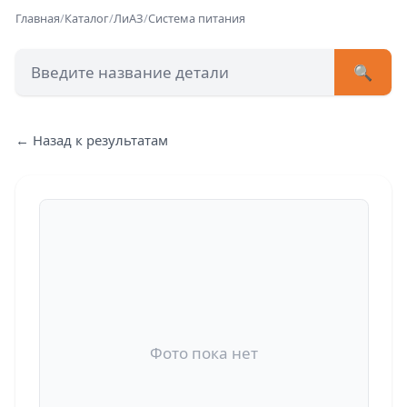
Главная
/
Каталог
/
ЛиАЗ
/
Система питания
🔍
+7 (473) 222-51-33
avtob
← Назад к результатам
Позвонит
Фото пока нет