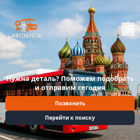
Меню
Главная
Каталог
Марки
Нужна деталь? Поможем подобрать
Информация
и отправим сегодня
Отзывы
Позвонить
Войти
Перейти к поиску