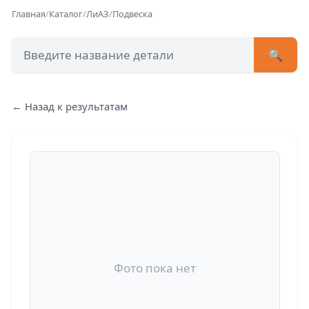
Главная
/
Каталог
/
ЛиАЗ
/
Подвеска
🔍
+7 (473) 222-51-33
avtob
← Назад к результатам
Позвонит
Фото пока нет