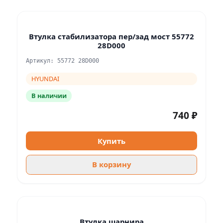
Втулка стабилизатора пер/зад мост 55772
28D000
Артикул: 55772 28D000
HYUNDAI
В наличии
740 ₽
Купить
В корзину
Втулка шарнира