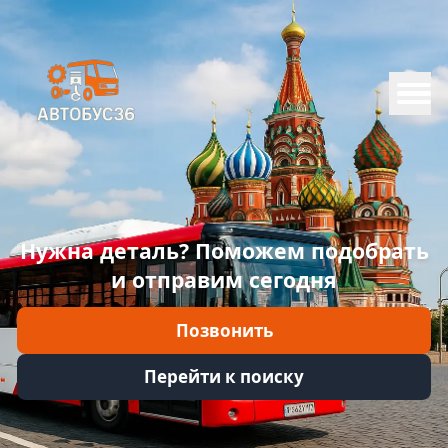
Меню
Главная
Каталог
Марки
Нужна деталь? Поможем подобрать
Информация
и отправим сегодня
Отзывы
Позвонить
Войти
Перейти к поиску